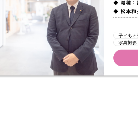
◆ 職種
◆ 松本和
子どもと
写真撮影