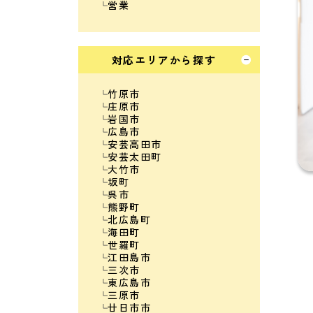
営業
対応エリアから探す
竹原市
庄原市
岩国市
広島市
安芸高田市
安芸太田町
大竹市
坂町
呉市
熊野町
北広島町
海田町
世羅町
江田島市
三次市
東広島市
三原市
廿日市市